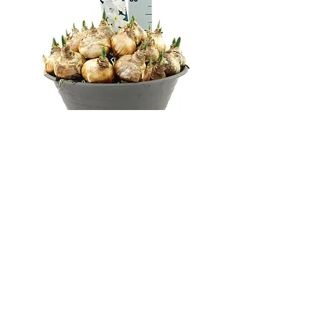
BEKIJK AANBOD
Contact
Molenvaart 138
Anna Paulowna
1761 AM