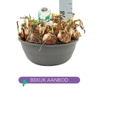
BEKIJK AANBOD
Contact
Molenvaart 138
Anna Paulowna